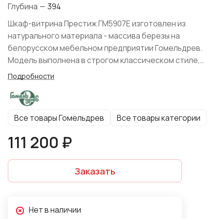
Глубина
—
394
Шкаф-витрина Престиж ГМ5907Е изготовлен из
натурального материала - массива березы на
белорусском мебельном предприятии Гомельдрев.
Модель выполнена в строгом классическом стиле,
декорирована профильным карнизом, рамочными
Подробности
фасадами.
Все товары Гомельдрев
Все товары категории
111 200 ₽
Заказать
Нет в наличии