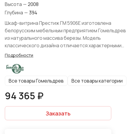
Высота
—
2008
Глубина
—
394
Шкаф-витрина Престиж ГМ 5906Е изготовлена
белорусским мебельным предприятием Гомельдрев
из натурального массива березы. Модель
классического дизайна отличается характерными
для стиля элегантностью форм и благородством
Подробности
декоративного оформления: резные элементы
конструкции, использование эксклюзивной
фурнитуры и филенчатых накладок.
Все товары Гомельдрев
Все товары категории
94 365 ₽
Заказать