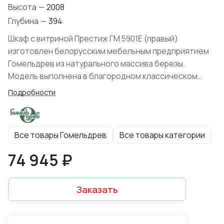
Высота
—
2008
Глубина
—
394
Шкаф с витриной Престиж ГМ 5901E (правый)
изготовлен белорусским мебельным предприятием
Гомельдрев из натурального массива березы.
Модель выполнена в благородном классическом
стиле, отличается элегантными формами, что
Подробности
характерно для классического мебельного дизайна,
изысканной декоративной составляющей: фигурные
и резные элементы, оснащение эксклюзивной
Все товары Гомельдрев
Все товары категории
фурнитурой, исполнение в благородных цветах,
профильные карниз и цоколь.
74 945 ₽
Заказать