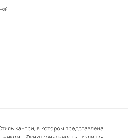
ной
бели
ений
ены
а
Стиль кантри, в котором представлена
тенком. Функциональность изделия