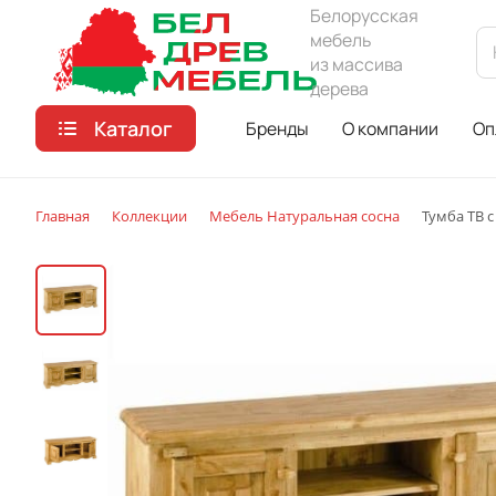
Белорусская
мебель
из массива
дерева
Каталог
Бренды
О компании
Оп
Главная
Коллекции
Мебель Натуральная сосна
Тумба ТВ с