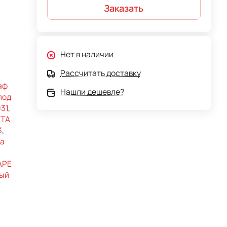
Заказать
Нет в наличии
Рассчитать доставку
аф
Нашли дешевле?
под
31
,
NTA
3
,
а
APE
ный