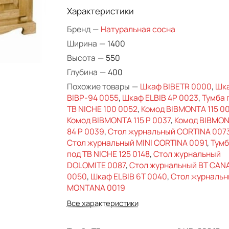
Характеристики
Бренд
—
Натуральная сосна
Ширина
—
1400
Высота
—
550
Глубина
—
400
Похожие товары
—
Шкаф BIBETR 0000
,
Шк
BIBP-94 0055
,
Шкаф ELBIB 4P 0023
,
Тумба 
ТВ NICHE 100 0052
,
Комод BIBMONTA 115 00
Комод BIBMONTA 115 Р 0037
,
Комод BIBMO
84 Р 0039
,
Стол журнальный CORTINA 007
Стол журнальный MINI CORTINA 0091
,
Тумб
под ТВ NICHE 125 0148
,
Стол журнальный
DOLOMITE 0087
,
Стол журнальный BT CAN
0050
,
Шкаф ELBIB 6T 0040
,
Стол журналь
MONTANA 0019
Все характеристики