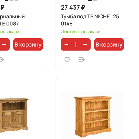
 ₽
27 437 ₽
урнальный
Тумба под ТВ NICHE 125
TE 0087
0148
 к заказу
Доступно к заказу
В корзину
В корзину