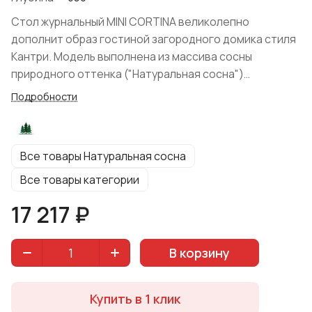
Стол журнальный MINI CORTINA великолепно
дополнит образ гостиной загородного домика стиля
Кантри. Модель выполнена из массива сосны
природного оттенка ("Натуральная сосна")
гармонично сочетается с другими предметами
Подробности
мебели в помещении. Защитная отделка древесины
(воск) продлевает срок службы модуля. Конструкция
выглядит надежно и массивно и обладает простой
Все товары Натуральная сосна
формой. Столик состоит из столешницы
прямоугольной формы, двух выдвижных ящиков и
Все товары категории
открытой ниши, где Вы можете разместить журналы,
17 217 ₽
книги и различные мелочи. Изделие привнесет
дополнительный уют в Ваш дом. Белорусское
производство. Компактные размеры стола позволят
В корзину
расположить его в небольших комнатах.
Купить в 1 клик