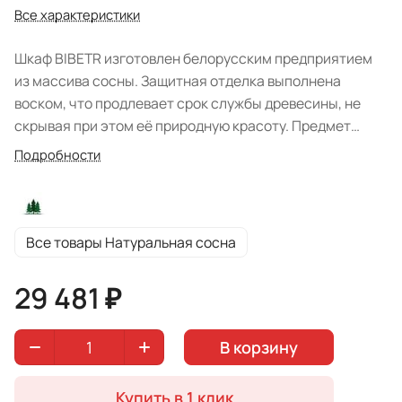
Все характеристики
Шкаф BIBETR изготовлен белорусским предприятием
из массива сосны. Защитная отделка выполнена
воском, что продлевает срок службы древесины, не
скрывая при этом её природную красоту. Предмет
мебели стиля кантри впишется в интерьер гостиной на
Подробности
Вашей даче. Простые, грубоватые очертания, прочная
конструкция и удобная система хранения придают
модели универсальность и ценность. Шкаф состоит из
открытого отделения с двумя полками, где возможно
Все товары Натуральная сосна
разместить книги и аксессуары. Ниже основного
расположено отделение с глухой дверцей и одной
29 481 ₽
полкой внутри. Изделию не присуща показательная
роскошь. Цвет крашения: "Натуральная сосна". С
В корзину
карнизом глубина и ширина шкафа увеличивается.
Купить в 1 клик