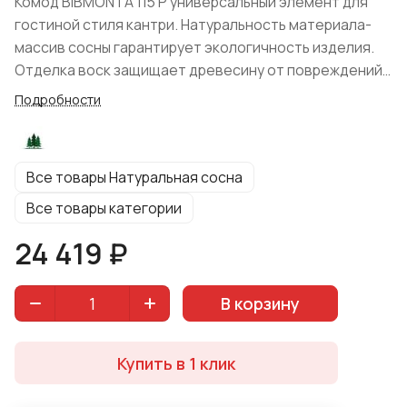
Комод BIBMONTA 115 Р универсальный элемент для
гостиной стиля кантри. Натуральность материала-
массив сосны гарантирует экологичность изделия.
Отделка воск защищает древесину от повреждений
и продлевает срок службы. Простая и массивная
Подробности
конструкция состоит из: прямоугольной формы
столешницы, где можно поставить вазу, статуэтки,
фоторамки; открытой ниши и двустворчатого
Все товары Натуральная сосна
отделения с глухими дверцами. Белорусская
фабрика изготовила комод в цвете: "Натуральная
Все товары категории
сосна".
24 419 ₽
В корзину
Купить в 1 клик