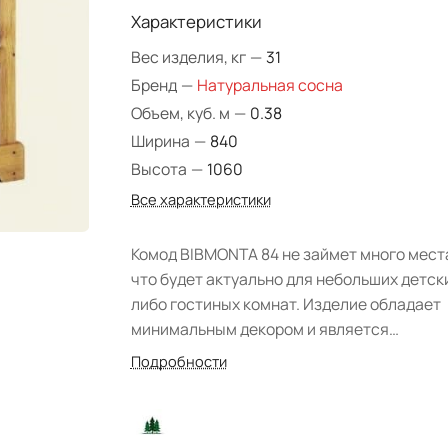
Характеристики
Вес изделия, кг
—
31
Бренд
—
Натуральная сосна
Объем, куб. м
—
0.38
Ширина
—
840
Высота
—
1060
Все характеристики
Комод BIBMONTA 84 не займет много мест
что будет актуально для небольших детск
либо гостиных комнат. Изделие обладает
минимальным декором и является
воплощением Кантри стиля. Система
Подробности
хранения открытого типа с полками, где В
можете расположить фоторамки, аксессу
и книги, а при размещении комода в детск