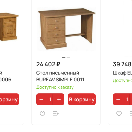
24 402 ₽
39 748
й
Стол письменный
Шкаф EL
0006
BUREAV SIMPLE 0011
Доступно
Доступно к заказу
корзину
В корзину