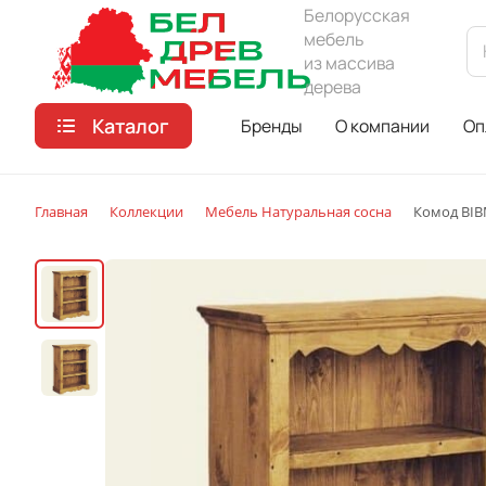
Белорусская
мебель
из массива
дерева
Каталог
Бренды
О компании
Оп
Главная
Коллекции
Мебель Натуральная сосна
Комод BIB