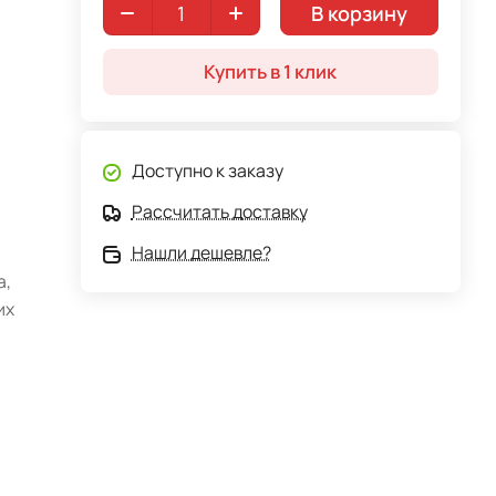
В корзину
Купить в 1 клик
Доступно к заказу
Рассчитать доставку
Нашли дешевле?
а,
их
ы
ары
ой