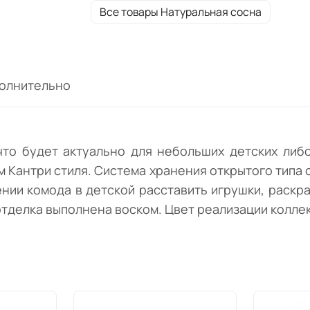
расставить игрушки, раскраски. Белорус
Все товары Натуральная сосна
фабрика изготовила мебель из прочного
массива сосны. Защитная отделка выпол
воском. Цвет реализации коллекции:
"Натуральная сосна".
олнительно
что будет актуально для небольших детских либо
Кантри стиля. Система хранения открытого типа с
ении комода в детской расставить игрушки, раскр
тделка выполнена воском. Цвет реализации коллек