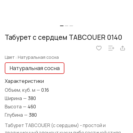
Табурет с сердцем TABCOUER 0140
Цвет :
Натуральная сосна
Натуральная сосна
Характеристики
Объем, куб. м
—
0.16
Ширина
—
380
Высота
—
460
Глубина
—
380
Табурет TABCOUER (с сердцем) - простой и
традиционный элемент кухни либо гостиной стиля