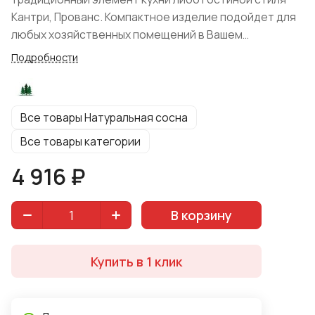
Кантри, Прованс. Компактное изделие подойдет для
любых хозяйственных помещений в Вашем
загородном доме. При изготовлении белорусское
Подробности
предприятие использовало натуральный материал-
массив сосны. Защитная отделка воском
подчеркивает природную красоту древесины.
Все товары Натуральная сосна
Дополнительный комфорт и надежность конструкции
обеспечат низкие проноги. Жесткое сиденье
Все товары категории
декорировано вырезанным отверстием в форме
4 916 ₽
сердца. Цвет модели: "Натуральная сосна".
В корзину
Купить в 1 клик