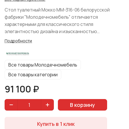
Стол туалетный Мокко ММ-316-06 белорусской
фабрики "Молодечномебель" отличается
характерными для классического стиля
элегантностью дизайна и изысканностью
декоративного оформления: плавные формы с
Подробности
мягкими линиями, изящные фигурные элементы и
изумительная художественная резьба.
Все товары Молодечномебель
Все товары категории
91 100 ₽
В корзину
Купить в 1 клик