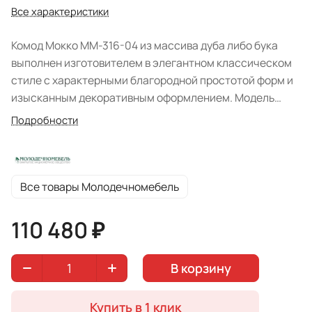
Все характеристики
Комод Мокко ММ-316-04 из массива дуба либо бука
выполнен изготовителем в элегантном классическом
стиле с характерными благородной простотой форм и
изысканным декоративным оформлением. Модель
средних габаритных размеров универсально подойдет
Подробности
для обустройства как небольших, так и просторных
спальных либо гостиных комнат, имеет простую и
удобную систему хранения одежды, белья, домашнего
текстиля, иных принадлежностей: три глубоких
Все товары Молодечномебель
выдвижных ящика.
110 480 ₽
В корзину
Купить в 1 клик