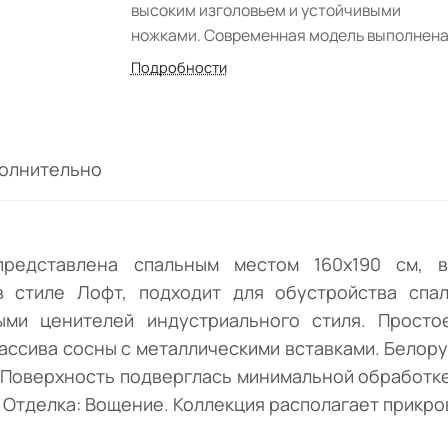
высоким изголовьем и устойчивыми
ножками. Современная модель выполнена
стиле Лофт, подходит для обустройства
Подробности
спален. Оригинальное декорирование и
грубоватая отделка не оставят равнодуш
ценителей индустриального стиля. Прост
надежное изделие изготовлено полностью
олнительно
натурального и качественного массива с
с металлическими вставками. Белорусск
фабрика обработала древесину с целью
защиты от механических воздействий.
представлена спальным местом 160х190 см, 
Поверхность подверглась минимальной
 стиле Лофт, подходит для обустройства спал
обработке, что не скрывает природную
ыми ценителей индустриального стиля. Просто
красоту дерева. Цвет реализации:
массива сосны с металлическими вставками. Белор
"Натуральная сосна". Отделка: Вощение.
. Поверхность подверглась минимальной обработке
Коллекция располагает прикроватными
. Отделка: Вощение. Коллекция располагает прикр
тумбами. Матрас и основание не входят в
комплект поставки.