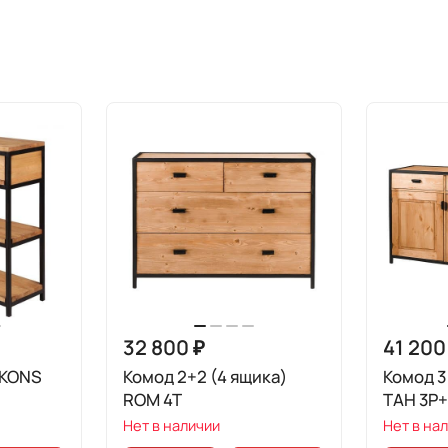
32 800 ₽
41 200
 KONS
Комод 2+2 (4 ящика)
Комод 3
ROM 4T
ТAH 3P
Нет в наличии
Нет в на