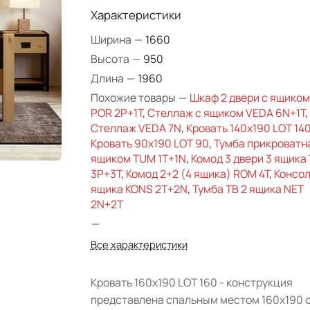
Характеристики
Ширина
—
1660
Высота
—
950
Длина
—
1960
Похожие товары
—
Шкаф 2 двери с ящиком
POR 2P+1T
,
Стеллаж с ящиком VEDA 6N+1T
,
Стеллаж VEDA 7N
,
Кровать 140х190 LOT 14
Кровать 90х190 LOT 90
,
Тумба прикроватн
ящиком TUM 1T+1N
,
Комод 3 двери 3 ящика
3P+3T
,
Комод 2+2 (4 ящика) ROM 4T
,
Консол
ящика KONS 2T+2N
,
Тумба ТВ 2 ящика NET
2N+2T
—
Все характеристики
Кровать 160х190 LOT 160 - конструкция
представлена спальным местом 160х190 с