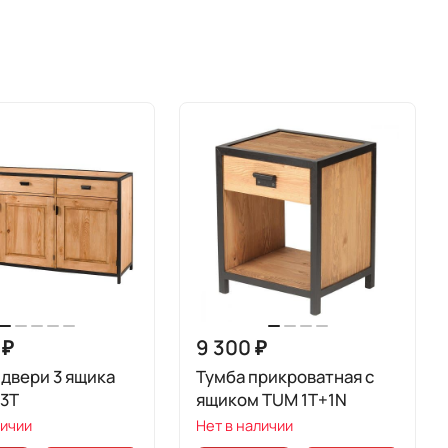
 ₽
9 300 ₽
 двери 3 ящика
Тумба прикроватная с
+3T
ящиком TUM 1T+1N
личии
Нет в наличии