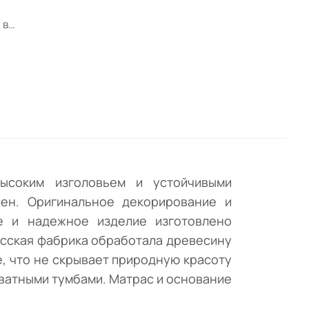
 в
ными
ое и
 из
осны
ая
высоким изголовьем и устойчивыми
ен. Оригинальное декорирование и
е и надежное изделие изготовлено
усская фабрика обработала древесину
, что не скрывает природную красоту
оватными тумбами. Матрас и основание