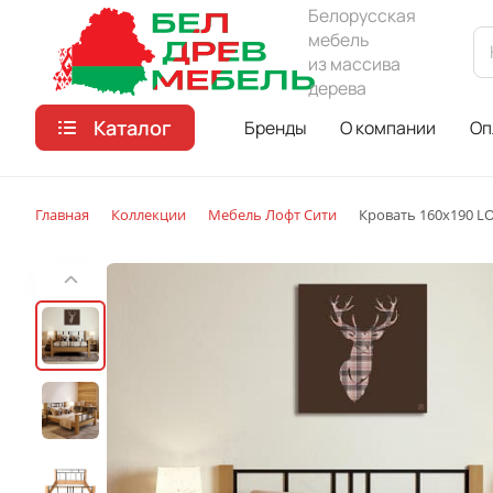
Белорусская
мебель
из массива
дерева
Каталог
Бренды
О компании
Оп
Главная
Коллекции
Мебель Лофт Сити
Кровать 160х190 LO