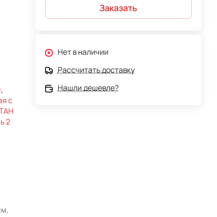
Заказать
Нет в наличии
Рассчитать доставку
Нашли дешевле?
0
,
ая с
 ТAH
ь 2
м,