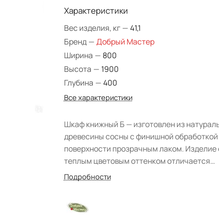
Характеристики
Вес изделия, кг
—
41,1
Бренд
—
Добрый Мастер
Ширина
—
800
Высота
—
1900
Глубина
—
400
Все характеристики
Шкаф книжный Б — изготовлен из натурал
древесины сосны с финишной обработкой
поверхности прозрачным лаком. Изделие 
теплым цветовым оттенком отличается
простотой и натуральностью вида. Отлич
Подробности
вариант обустройства интерьера гостино
или библиотеки в классическом стиле.
Конструкция представлена отделением з