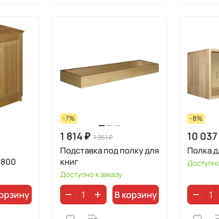
-7%
-8%
1 814 ₽
10 037
1 951 ₽
Подставка под полку для
Полка д
/800
книг
Доступно
Доступно к заказу
корзину
В корзину