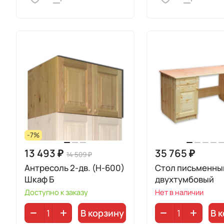
-7%
13 493 ₽
35 765 ₽
14 509 ₽
Антресоль 2-дв. (Н-600)
Стол письменны
Шкаф Б
двухтумбовый
Доступно к заказу
Нет в наличии
В корзину
В 