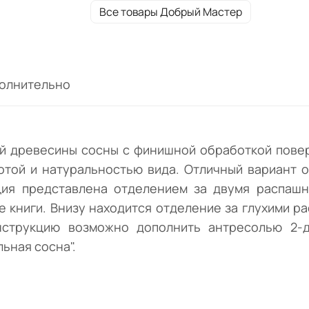
двумя распашными остекленными дверьм
Все товары Добрый Мастер
тремя полками, где можно разместить
коллекционные книги. Внизу находится
отделение за глухими распашными дверк
с полкой. Модуль декорирован фрезерова
олнительно
проточкой. Конструкцию возможно допол
антресолью 2-дв. (Н-600). Реализуется
мебельным предприятием Добрый Мастер
цвете "Натуральная сосна".
й древесины сосны с финишной обработкой повер
отой и натуральностью вида. Отличный вариант о
кция представлена отделением за двумя распаш
е книги. Внизу находится отделение за глухими р
нструкцию возможно дополнить антресолью 2-д
ьная сосна".