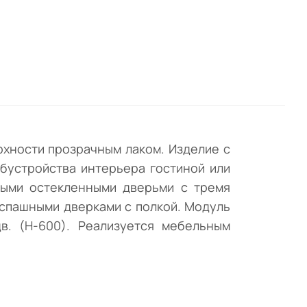
и с
ами
нной
нить
 в
хности прозрачным лаком. Изделие с
бустройства интерьера гостиной или
ными остекленными дверьми с тремя
аспашными дверками с полкой. Модуль
в. (Н-600). Реализуется мебельным