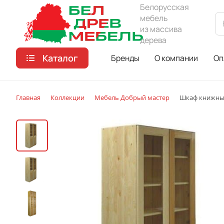
Белорусская
мебель
из массива
дерева
Каталог
Бренды
О компании
Оп
Главная
Коллекции
Мебель Добрый мастер
Шкаф книжны