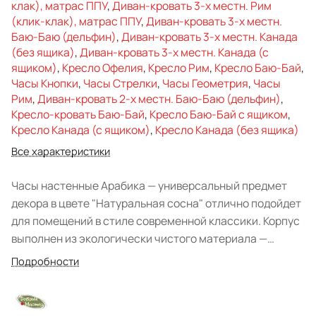
клак), матрас ППУ
,
Диван-кровать 3-х местн. Рим
(клик-клак), матрас ППУ
,
Диван-кровать 3-х местн.
Баю-Баю (дельфин)
,
Диван-кровать 3-х местн. Канада
(без ящика)
,
Диван-кровать 3-х местн. Канада (с
ящиком)
,
Кресло Офелия
,
Кресло Рим
,
Кресло Баю-Бай
,
Часы Кнопки
,
Часы Стрелки
,
Часы Геометрия
,
Часы
Рим
,
Диван-кровать 2-х местн. Баю-Баю (дельфин)
,
Кресло-кровать Баю-Бай
,
Кресло Баю-Бай с ящиком
,
Кресло Канада (с ящиком)
,
Кресло Канада (без ящика)
Все характеристики
Часы настенные Арабика — универсальный предмет
декора в цвете "Натуральная сосна" отлично подойдет
для помещений в стиле современной классики. Корпус
выполнен из экологически чистого материала —
массива сосны, красоту которой подчеркивает
Подробности
прозрачный лак. Элемент квадратной формы с красной
секундной стрелкой и двумя черно-салатовыми
стрелками, гармонирующими с цифрами салатового