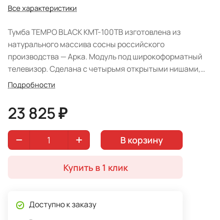
Все характеристики
Тумба TEMPO BLACK КМТ-100ТВ изготовлена из
натурального массива сосны российского
производства — Арка. Модуль под широкоформатный
телевизор. Сделана с четырьмя открытыми нишами,
где можно разместиться тюнер, электронная техника и
Подробности
носители, а также журналы. Имеется ниша за дверцей,
за которой скрыты две полки. Прекрасный пример
23 825 ₽
стиля ЛОФТ. Варианты крашения: "Королевский орех" и
"Камыш".
В корзину
Купить в 1 клик
Доступно к заказу