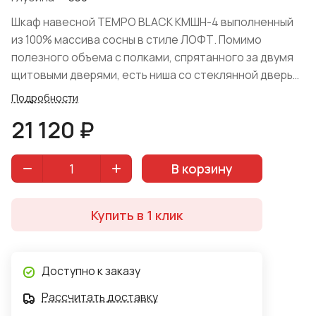
Шкаф навесной TEMPO BLACK КМШН-4 выполненный
из 100% массива сосны в стиле ЛОФТ. Помимо
полезного объема с полками, спрятанного за двумя
щитовыми дверями, есть ниша со стеклянной дверью,
где ничего прятать не надо, а надо разместить
Подробности
любимые вещи от книг до предметов декора.
21 120 ₽
Цветовое исполнение "Камыш" и "Королевский орех".
Производство — российская компания Арка.
В корзину
Купить в 1 клик
Доступно к заказу
Рассчитать доставку