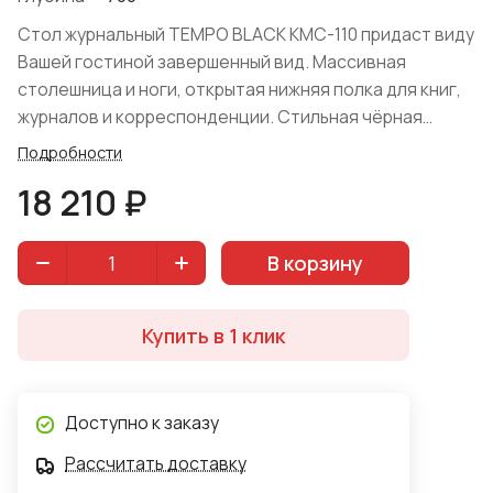
Стол журнальный TEMPO BLACK КМС-110 придаст виду
Вашей гостиной завершенный вид. Массивная
столешница и ноги, открытая нижняя полка для книг,
журналов и корреспонденции. Стильная чёрная
подставка. Всё выглядит органично. Выполнен в
Подробности
стиле ЛОФТ из 100 % массива сосны. Цветовое
18 210 ₽
исполнение "Камыш" и "Королевский орех".
Производство — российская компания Арка.
В корзину
Купить в 1 клик
Доступно к заказу
Рассчитать доставку