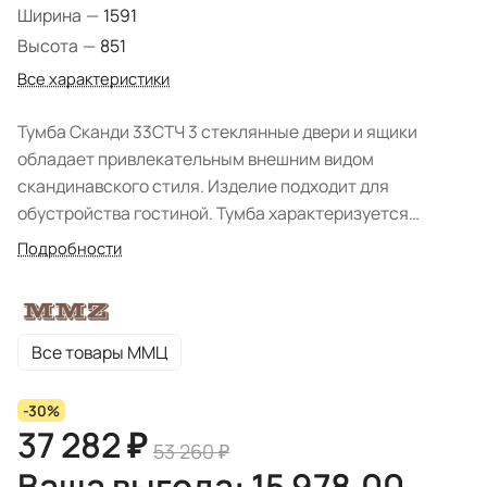
Ширина
—
1591
Высота
—
851
Все характеристики
Тумба Сканди 33СТЧ 3 стеклянные двери и ящики
обладает привлекательным внешним видом
скандинавского стиля. Изделие подходит для
обустройства гостиной. Тумба характеризуется
неброской элегантностью, строгими линиями и
Подробности
благородным оттенком. Простая система хранения
состоит из одностворчатых стеклянных отделений с
полками, тремя выдвижными ящиками. Материал
производства - качественный массив сосны.
Все товары ММЦ
Поверхность покрыта защитным составом. Фабрика
ММЦ реализовала модуль в цвете: "Белый воск/антик",
-30%
"Серый воск/антик". Фурнитура: шариковые
37 282 ₽
53 260 ₽
направляющие фирмы Хефеле. Внутренние стенки
Ваша выгода: 15 978,00
ящиков окрашены в цвет фасадов. На стеклянных