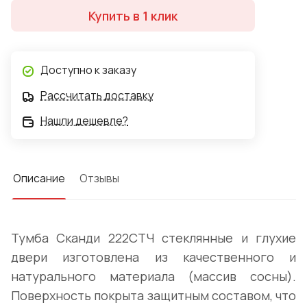
рассыпается на мелкие кусочки), которое является
Купить в 1 клик
безопасным. На внешнюю сторону стекла нанесена
пленка, имитирующая декоративную расстекловку.
Доступно к заказу
Рассчитать доставку
Нашли дешевле?
Описание
Отзывы
Тумба Сканди 222СТЧ стеклянные и глухие
двери изготовлена из качественного и
натурального материала (массив сосны).
Поверхность покрыта защитным составом, что