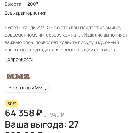
Высота
—
2007
Все характеристики
Буфет Сканди 223СТЧ со стеклом придаст изюминку
современному интерьеру комнаты. Изделие выполняет
важную роль: позволяет хранить посуду и кухонный
инвентарь, подходит для демонстрации сервизов.
Стильная модель отлично впишется в гостиную,
Подробности
столовую зону, кухню. Модуль также прослужит в
качестве витрины. Предмет мебели изготовлен из
качественного и натурального материала (массив
сосны). Поверхность покрыта защитным составом, что
Все товары ММЦ
продлит срок службы изделия. Фабрика ММЦ
реализовала модуль в цвете: "Белый воск/антик",
-30%
"Серый воск/антик". Буфет характеризуется
64 358 ₽
91 940 ₽
привлекательным внешним видом скандинавского
Ваша выгода: 27
стиля. Модель отличается неброской элегантностью,
строгими линиями и благородным оттенком. Простая