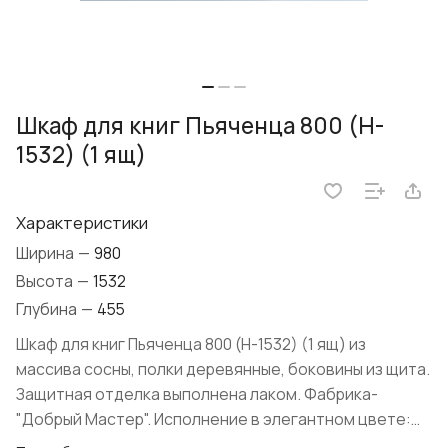
Шкаф для книг Пьяченца 800 (H-
1532) (1 ящ)
Характеристики
Ширина
—
980
Высота
—
1532
Глубина
—
455
Шкаф для книг Пьяченца 800 (H-1532) (1 ящ) из
массива сосны, полки деревянные, боковины из щита.
Защитная отделка выполнена лаком. Фабрика-
"Добрый Мастер". Исполнение в элегантном цвете:
"Белая эмаль с серебряной патиной". Внешне