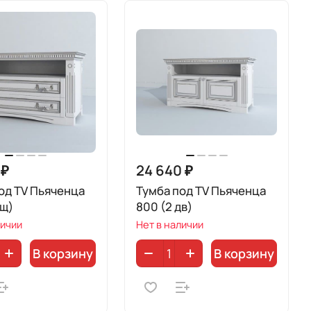
 ₽
24 640 ₽
од TV Пьяченца
Тумба под TV Пьяченца
ящ)
800 (2 дв)
личии
Нет в наличии
В корзину
В корзину