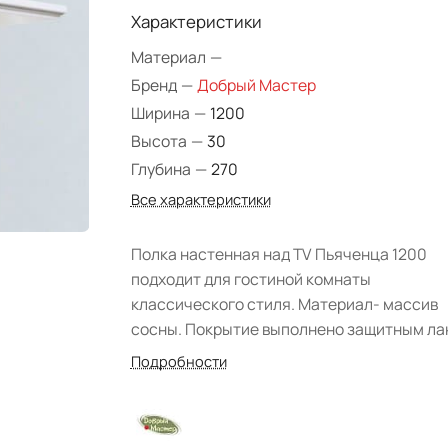
Характеристики
Материал
—
Бренд
—
Добрый Мастер
Ширина
—
1200
Высота
—
30
Глубина
—
270
Все характеристики
Полка настенная над TV Пьяченца 1200
подходит для гостиной комнаты
классического стиля. Материал- массив
сосны. Покрытие выполнено защитным ла
высокого качества. Фабрика: "Добрый
Подробности
мастер". Коллекция представлена в цвете:
"Белая эмаль с серебряной патиной".
Элегантная модель способствует создан