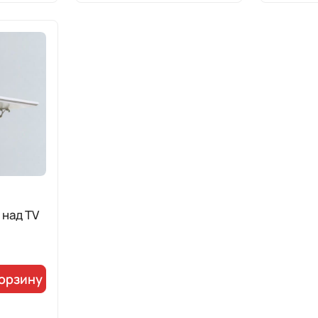
 над TV
корзину