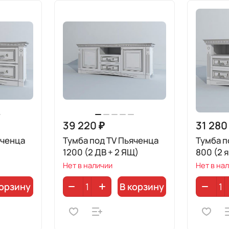
39 220 ₽
31 280
яченца
Тумба под TV Пьяченца
Тумба п
1200 (2 ДВ + 2 ЯЩ)
800 (2 
Нет в наличии
Нет в на
корзину
В корзину