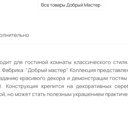
красивого декора и демонстрации гостям
Все товары Добрый Мастер
аксессуаров и украшений (статуэтки,
фоторамки, небольшие цветочные горшоч
Конструкция крепится на декоративных
серебристого цвета менсолодержателях.
олнительно
Изделие монтируется над телевизионной
тумбой, но может стать полезным украше
практически в любой части помещения.
одит для гостиной комнаты классического стиля
Фабрика: "Добрый мастер". Коллекция представлен
озданию красивого декора и демонстрации гостям 
. Конструкция крепится на декоративных сере
й, но может стать полезным украшением практиче