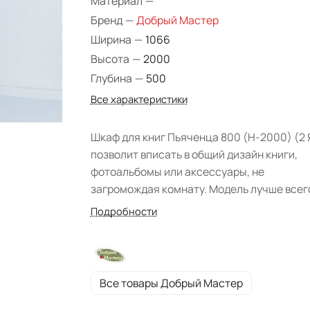
Материал
—
Бренд
—
Добрый Мастер
Ширина
—
1066
Высота
—
2000
Глубина
—
500
Все характеристики
Шкаф для книг Пьяченца 800 (H-2000) (2
позволит вписать в общий дизайн книги,
фотоальбомы или аксессуары, не
загромождая комнату. Модель лучше всег
подходит для гостиной классического сти
Подробности
Предмет мебели смотрится довольно
необычно за счет утонченного декора. Цв
"Белая эмаль с серебряной патиной" при
элементу элегантности и особого
Все товары Добрый Мастер
благородства. Фабрика: "Добрый Мастер"