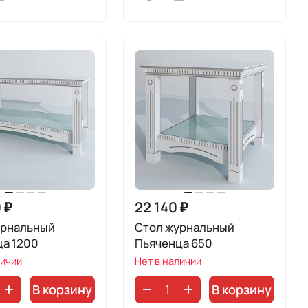
 ₽
22 140 ₽
урнальный
Стол журнальный
ца 1200
Пьяченца 650
личии
Нет в наличии
В корзину
В корзину