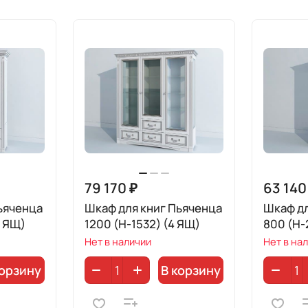
79 170 ₽
63 140
ьяченца
Шкаф для книг Пьяченца
Шкаф дл
6 ЯЩ)
1200 (H-1532) (4 ЯЩ)
800 (H-
Нет в наличии
Нет в на
корзину
В корзину