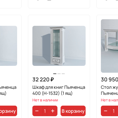
32 220 ₽
30 950
ьяченца
Шкаф для книг Пьяченца
Стол ж
ящ)
400 (H-1532) (1 ящ)
Пьячен
Нет в наличии
Нет в на
корзину
В корзину