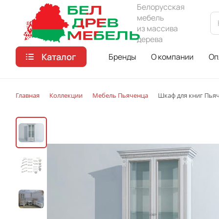
Белорусская
мебель
из массива
дерева
Каталог
Бренды
О компании
Оп
Главная
Коллекции
Мебель Пьяченца
Шкаф для книг Пьяче