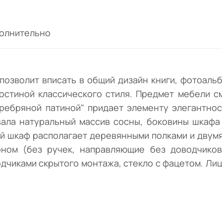
изготовлении использовала натуральный
массив сосны, боковины шкафа из щита.
Защитная отделка - лак без посторонних
олнительно
примесей и запаха. Двустворчатый шкаф
располагает деревянными полками и дву
выдвижными ящиками. Модуль идет в двух
вариантах комплектации: Базовая - экон
 позволит вписать в общий дизайн книги, фотоаль
(без ручек, направляющие без доводчико
гостиной классического стиля. Предмет мебели с
(роликовые), стекло обыкновенное
еребряной патиной" придает элементу элегантнос
полированное), Люкс - без ручек, ящики с
ала натуральный массив сосны, боковины шкафа 
доводчиками скрытого монтажа, стекло с
ый шкаф располагает деревянными полками и двум
фацетом. Лицевая фурнитура не входит в
комплект, а приобретается отдельно.
коном (без ручек, направляющие без доводчико
одчиками скрытого монтажа, стекло с фацетом. Лиц