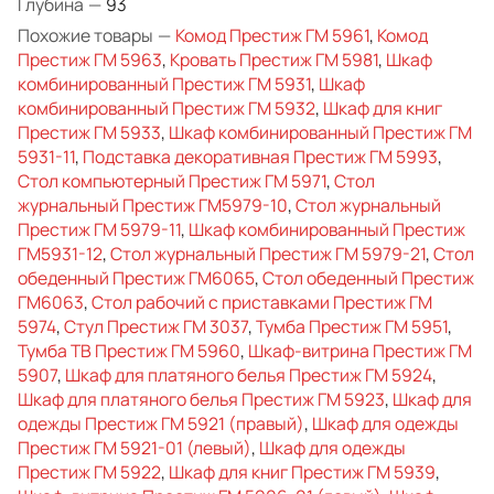
Глубина
—
93
Похожие товары
—
Комод Престиж ГМ 5961
,
Комод
Престиж ГМ 5963
,
Кровать Престиж ГМ 5981
,
Шкаф
комбинированный Престиж ГМ 5931
,
Шкаф
комбинированный Престиж ГМ 5932
,
Шкаф для книг
Престиж ГМ 5933
,
Шкаф комбинированный Престиж ГМ
5931-11
,
Подставка декоративная Престиж ГМ 5993
,
Стол компьютерный Престиж ГМ 5971
,
Стол
журнальный Престиж ГМ5979-10
,
Стол журнальный
Престиж ГМ 5979-11
,
Шкаф комбинированный Престиж
ГМ5931-12
,
Стол журнальный Престиж ГМ 5979-21
,
Стол
обеденный Престиж ГМ6065
,
Стол обеденный Престиж
ГМ6063
,
Стол рабочий с приставками Престиж ГМ
5974
,
Стул Престиж ГМ 3037
,
Тумба Престиж ГМ 5951
,
Тумба ТВ Престиж ГМ 5960
,
Шкаф-витрина Престиж ГМ
5907
,
Шкаф для платяного белья Престиж ГМ 5924
,
Шкаф для платяного белья Престиж ГМ 5923
,
Шкаф для
одежды Престиж ГМ 5921 (правый)
,
Шкаф для одежды
Престиж ГМ 5921-01 (левый)
,
Шкаф для одежды
Престиж ГМ 5922
,
Шкаф для книг Престиж ГМ 5939
,