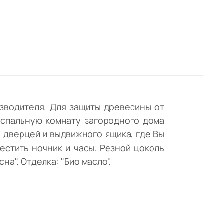
 и
вив
изводителя. Для защиты древесины от
 спальную комнату загородного дома
й дверцей и выдвижного ящика, где Вы
стить ночник и часы. Резной цоколь
а". Отделка: "Био масло".