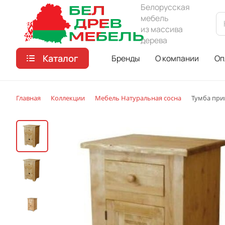
Белорусская
мебель
из массива
дерева
Каталог
Бренды
О компании
Оп
Главная
Коллекции
Мебель Натуральная сосна
Тумба при