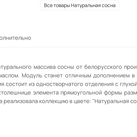
где Вы можете положить любимую книгу и
Все товары Натуральная сосна
вещи. На столешнице элемента
прямоугольной формы разместить ночник
часы. Резной цоколь завершит образ доба
элегантности. Фабрика реализовала
олнительно
коллекцию в цвете: "Натуральная сосна".
атурального массива сосны от белорусского про
маслом. Модуль станет отличным дополнением в
ия состоит из одностворчатого отделения с глухо
столешнице элемента прямоугольной формы разме
 реализовала коллекцию в цвете: "Натуральная сосн