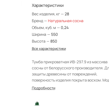
Характеристики
Вес изделия, кг
—
28
Бренд
—
Натуральная сосна
Объем, куб. м
—
0,24
Ширина
—
550
Высота
—
850
Все характеристики
Тумба прикроватная ИВ-297.9 из массива
сосны от белорусского производителя. Д
защиты древесины от повреждений,
поверхность изделия покрыта воском. Мо
станет отличным дополнением в спальну
Подробности
комнату загородного дома стиля Кантри.
Массивная и простая конструкция состои
одностворчатого отделения с глухой двер