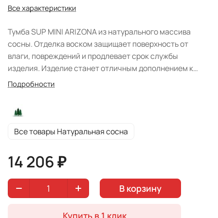
Все характеристики
Тумба SUP MINI ARIZONA из натурального массива
сосны. Отделка воском защищает поверхность от
влаги, повреждений и продлевает срок службы
изделия. Изделие станет отличным дополнением к
спальне стиля Кантри. Конструкция состоит из трех
Подробности
средних размеров и двух маленьких выдвижных
ящиков. На столешнице Вы можете разместить ночник,
а в ящиках различные мелочи. Модель не только
незаменимый предмет в спальной комнате который
Все товары Натуральная сосна
служит комфорту, но и является изюминкой интерьера.
Белорусский производитель реализовал коллекцию в
14 206 ₽
цвете: "Натуральная сосна".
В корзину
Купить в 1 клик