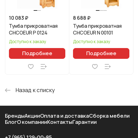
10 083 ₽
8 688 ₽
Тумба прикроватная
Тумба прикроватная
CHCOEUR P 0124
CHCOEUR N 00101
Доступно к заказу
Доступно к заказу
Подробнее
Подробнее
Назад к списку
Бренды
Акции
Оплата и доставка
Сборка мебели
Блог
О компании
Контакты
Гарантии
+7 (965) 129-00-85