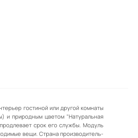
м
рым
где
ые
о
интерьер гостиной или другой комнаты
ы) и природным цветом "Натуральная
 продлевает срок его службы. Модуль
ходимые вещи. Страна производитель-