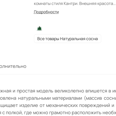
комнаты стиля Кантри. Внешняя красота
модели обусловлена натуральными
Подробности
материалами (массив сосны) и природны
цветом "Натуральная сосна". Масло, кото
покрыта древесина, защищает изделие от
механических повреждений и продлевает
Все товары Натуральная сосна
срок его службы. Модуль состоит из трёх
выдвижных ящиков и отделения с полкой, 
можно грамотно расположить необходим
вещи. Страна производитель- Беларусь.
олнительно
Изделие также понравится любителям эк
стиля.
дежная и простая модель великолепно впишется в 
ловлена натуральными материалами (массив сосн
защищает изделие от механических повреждений и
я с полкой, где можно грамотно расположить необ