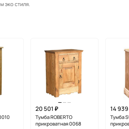
м эко стиля.
20 501 ₽
14 939
0010
Тумба ROBERTO
Тумба 
прикроватная 0068
прикров