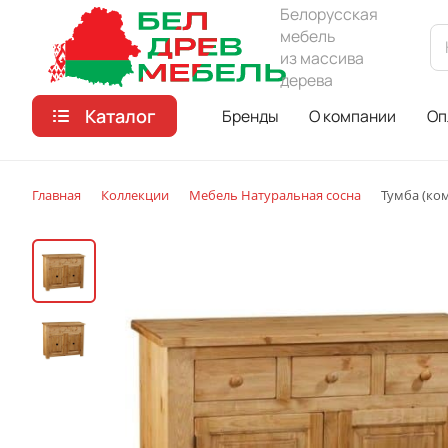
Белорусская
мебель
из массива
дерева
Каталог
Бренды
О компании
Оп
Главная
Коллекции
Мебель Натуральная сосна
Тумба (ком