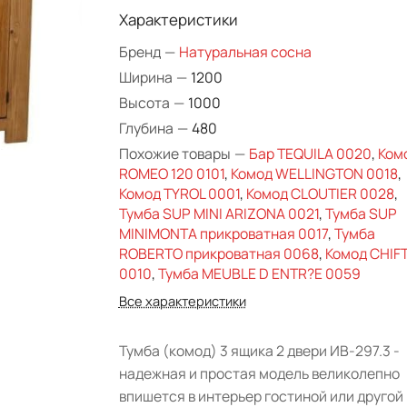
Характеристики
Бренд
—
Натуральная сосна
Ширина
—
1200
Высота
—
1000
Глубина
—
480
Похожие товары
—
Бар TEQUILA 0020
,
Ком
ROMEO 120 0101
,
Комод WELLINGTON 0018
,
Комод TYROL 0001
,
Комод CLOUTIER 0028
,
Тумба SUP MINI ARIZONA 0021
,
Тумба SUP
MINIMONTA прикроватная 0017
,
Тумба
ROBERTO прикроватная 0068
,
Комод CHIFT
0010
,
Тумба MEUBLE D ENTR?E 0059
Все характеристики
Тумба (комод) 3 ящика 2 двери ИВ-297.3 -
надежная и простая модель великолепно
впишется в интерьер гостиной или другой