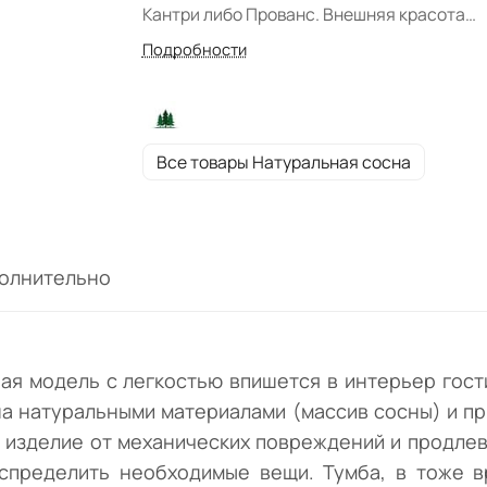
Кантри либо Прованс. Внешняя красота
модели обусловлена натуральными
Подробности
материалами (массив сосны) и природны
цветом "Натуральная сосна". Масло, кото
покрыта древесина, защищает изделие от
механических повреждений и продлевает
Все товары Натуральная сосна
срок его службы. Модуль состоит отделен
полкой, где можно грамотно распределит
необходимые вещи. Тумба, в тоже время
компактна и экономит площадь помещени
олнительно
Страна производитель - Беларусь.
ная модель с легкостью впишется в интерьер гост
а натуральными материалами (массив сосны) и пр
 изделие от механических повреждений и продлев
аспределить необходимые вещи. Тумба, в тоже 