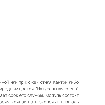
м
рым
ия с
ь
я.
иной или прихожей стиля Кантри либо
иродным цветом "Натуральная сосна".
ает срок его службы. Модуль состоит
время компактна и экономит площадь