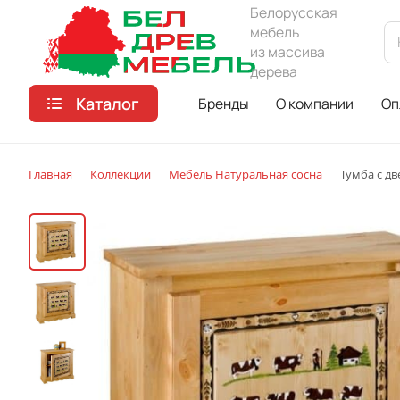
Белорусская
мебель
из массива
дерева
Каталог
Бренды
О компании
Оп
Главная
Коллекции
Мебель Натуральная сосна
Тумба с дв