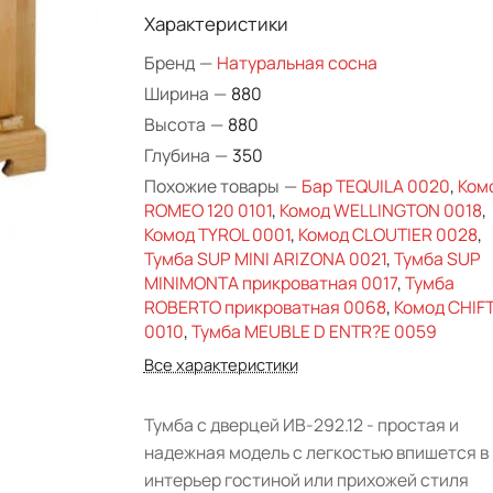
Характеристики
Бренд
—
Натуральная сосна
Ширина
—
880
Высота
—
880
Глубина
—
350
Похожие товары
—
Бар TEQUILA 0020
,
Ком
ROMEO 120 0101
,
Комод WELLINGTON 0018
,
Комод TYROL 0001
,
Комод CLOUTIER 0028
,
Тумба SUP MINI ARIZONA 0021
,
Тумба SUP
MINIMONTA прикроватная 0017
,
Тумба
ROBERTO прикроватная 0068
,
Комод CHIFT
0010
,
Тумба MEUBLE D ENTR?E 0059
Все характеристики
Тумба с дверцей ИВ-292.12 - простая и
надежная модель с легкостью впишется в
интерьер гостиной или прихожей стиля