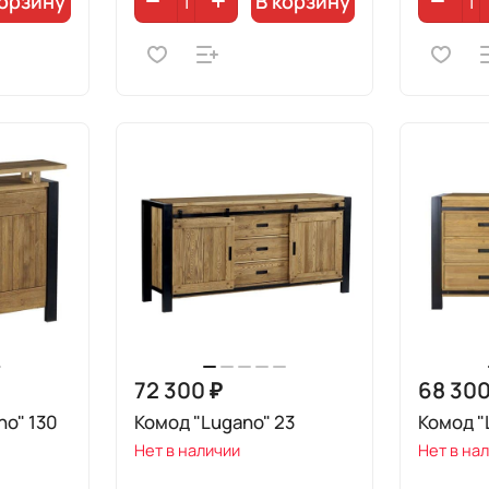
корзину
В корзину
72 300 ₽
68 300
no" 130
Комод "Lugano" 23
Комод "
Нет в наличии
Нет в на