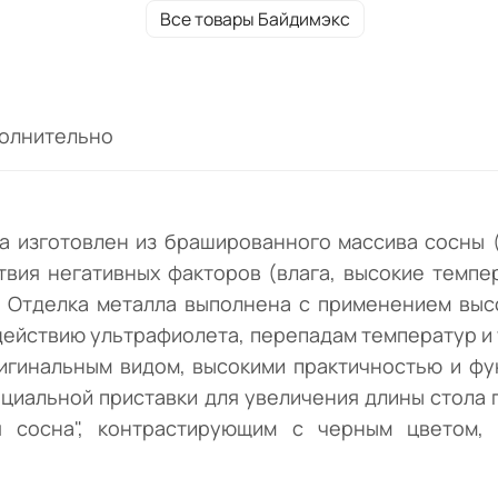
выполнена с применением
Все товары Байдимэкс
высококачественной полимерной краски,
устойчивой к механическим деформациям
воздействию ультрафиолета, перепадам
температур и т.д.
олнительно
 изготовлен из брашированного массива сосны (
вия негативных факторов (влага, высокие темпе
о. Отделка металла выполнена с применением выс
действию ультрафиолета, перепадам температур и 
ригинальным видом, высокими практичностью и фу
ециальной приставки для увеличения длины стола 
я сосна", контрастирующим с черным цветом, 