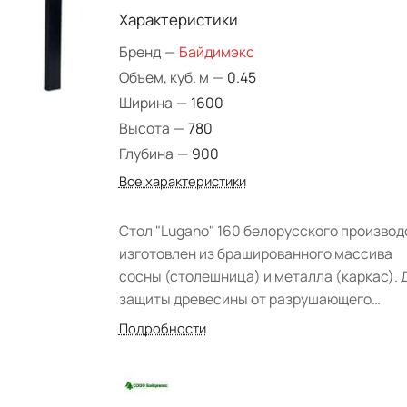
Характеристики
Бренд
—
Байдимэкс
Объем, куб. м
—
0.45
Ширина
—
1600
Высота
—
780
Глубина
—
900
Все характеристики
Стол "Lugano" 160 белорусского производ
изготовлен из брашированного массива
сосны (столешница) и металла (каркас). 
защиты древесины от разрушающего
воздействия негативных факторов (влага,
Подробности
высокие температуры) и механических
повреждений использовано экологически
чистое Bio-масло. Отделка металла