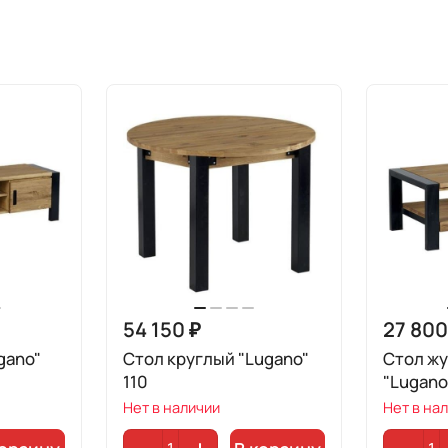
54 150 ₽
27 800
gano"
Стол круглый "Lugano"
Стол ж
110
"Lugano
Нет в наличии
Нет в на