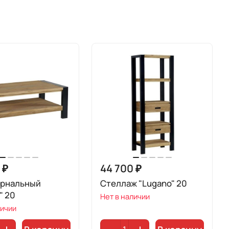
 ₽
44 700 ₽
урнальный
Стеллаж "Lugano" 20
" 20
Нет в наличии
личии