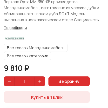
Зеркало Орта ММ-350-05 производства
Молодечномебель, изготовлено из массива дуба и
облицованного шпоном дуба ДСтП. Модель
выполнена в неоклассическом стиле.Специалисты
фабрики предлагают изделие в нешаблонном цвете
Подробности
"Оливия" с использованием белой патины, "Айвори +
БП", что подчёркивает современность изделия.
Все товары Молодечномебель
Все товары категории
9 810 ₽
В корзину
Купить в 1 клик