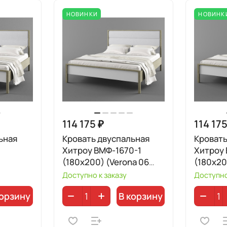
НОВИНКИ
НОВИНК
114 175 ₽
114 175
ьная
Кровать двуспальная
Кровать
Хитроу ВМФ-1670-1
Хитроу 
(180x200) (Verona 06
(180x20
Light Grey)
White)
Доступно к заказу
Доступно
корзину
В корзину