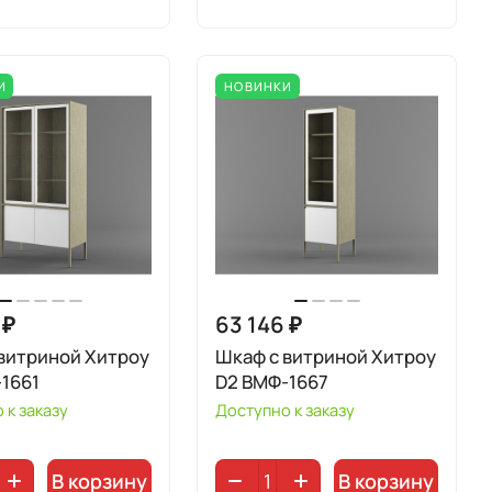
И
НОВИНКИ
 ₽
63 146 ₽
витриной Хитроу
Шкаф с витриной Хитроу
1661
D2 ВМФ-1667
 к заказу
Доступно к заказу
В корзину
В корзину