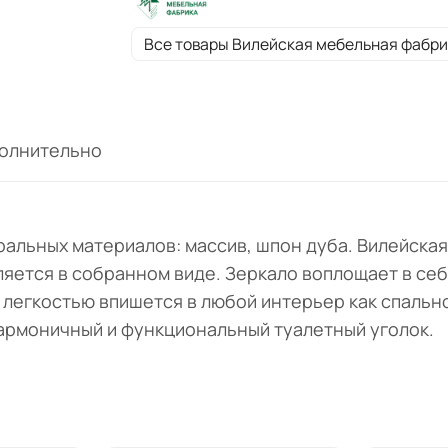
Минималистичный дизайн с легкостью
впишется в любой интерьер как спальной,
Все товары Вилейская мебельная фабри
и гостиной комнаты. Коллекция располаг
консолью, что позволит собрать гармони
и функциональный туалетный уголок.
олнительно
ральных материалов: массив, шпон дуба. Вилейска
вляется в собранном виде. Зеркало воплощает в с
легкостью впишется в любой интерьер как спальной
гармоничный и функциональный туалетный уголок.