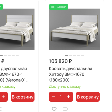
И
НОВИНКИ
 ₽
103 820 ₽
 двуспальная
Кровать двуспальная
ВМФ-1670-1
Хитроу ВМФ-1670
0) (Verona 01
(180x200)
 к заказу
Доступно к заказу
В корзину
В корзину