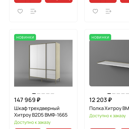
НОВИНКИ
НОВИНКИ
147 969 ₽
12 203 ₽
Шкаф трехдверный
Полка Хитроу В
Хитроу В2D5 ВМФ-1665
Доступно к заказу
Доступно к заказу