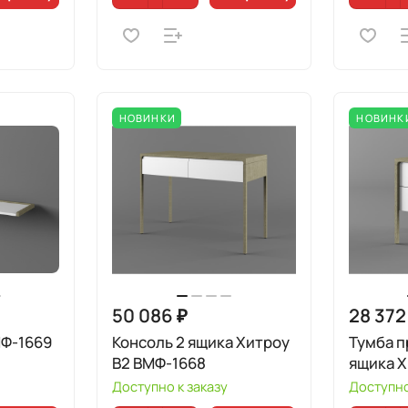
НОВИНКИ
НОВИНК
50 086 ₽
28 372
МФ-1669
Консоль 2 ящика Хитроу
Тумба п
В2 ВМФ-1668
ящика 
Доступно к заказу
Доступно