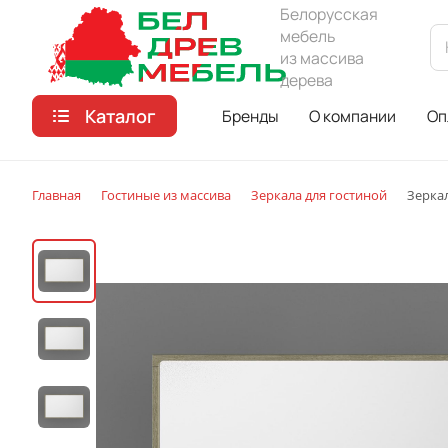
Белорусская
мебель
из массива
дерева
Каталог
Бренды
О компании
Оп
Главная
Гостиные из массива
Зеркала для гостиной
Зерка