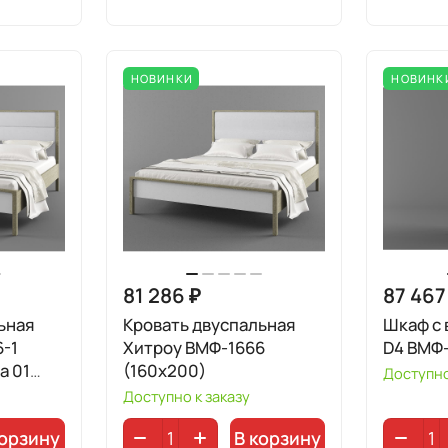
НОВИНКИ
НОВИНК
81 286 ₽
87 467
ьная
Кровать двуспальная
Шкаф с 
-1
Хитроу ВМФ-1666
D4 ВМФ-
a 01
(160x200)
Доступно
Доступно к заказу
корзину
В корзину