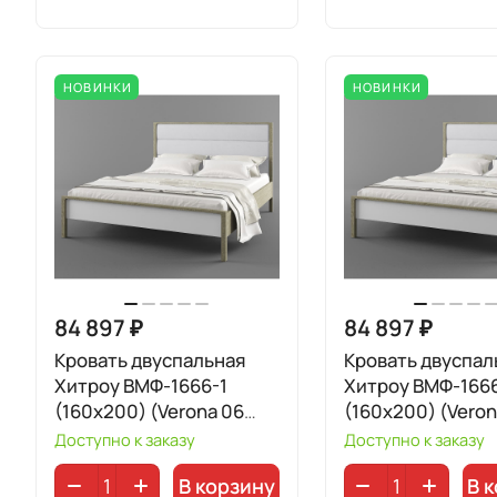
НОВИНКИ
НОВИНКИ
84 897 ₽
84 897 ₽
Кровать двуспальная
Кровать двуспал
Хитроу ВМФ-1666-1
Хитроу ВМФ-1666
(160x200) (Verona 06
(160x200) (Veron
Light Grey)
White)
Доступно к заказу
Доступно к заказу
В корзину
В 