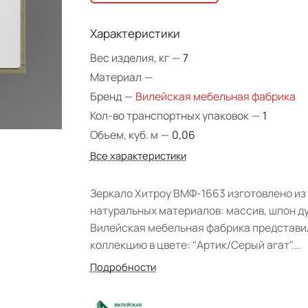
Характеристики
Вес изделия, кг
—
7
Материал
—
Бренд
—
Вилейская мебельная фабрика
Кол-во транспортных упаковок
—
1
Объем, куб. м
—
0,06
Все характеристики
Зеркало Хитроу ВМФ-1663 изготовлено из
натуральных материалов: массив, шпон ду
Вилейская мебельная фабрика представи
коллекцию в цвете: "Артик/Серый агат".
Поставляется в собранном виде. Зеркало
Подробности
воплощает в себе современный стиль и
высокую функциональность.