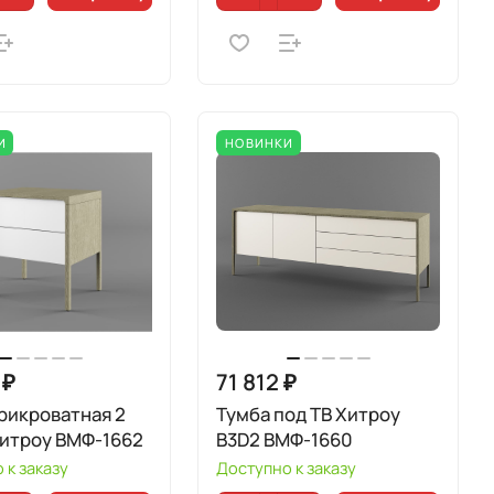
И
НОВИНКИ
 ₽
71 812 ₽
рикроватная 2
Тумба под ТВ Хитроу
Хитроу ВМФ-1662
В3D2 ВМФ-1660
 к заказу
Доступно к заказу