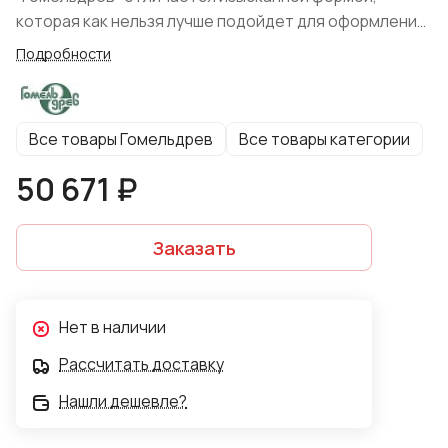
которая как нельзя лучше подойдет для оформления
каминной полки в благородном классическом стиле.
Подробности
Все товары Гомельдрев
Все товары категории
50 671 ₽
Заказать
Нет в наличии
Рассчитать доставку
Нашли дешевле?