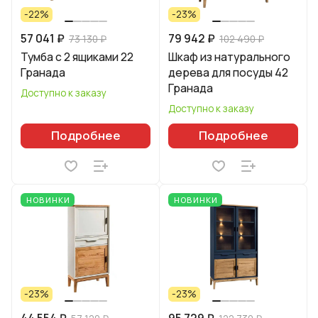
-22%
-23%
57 041 ₽
79 942 ₽
73 130 ₽
102 490 ₽
Тумба с 2 ящиками 22
Шкаф из натурального
Гранада
дерева для посуды 42
Гранада
Доступно к заказу
Доступно к заказу
Подробнее
Подробнее
НОВИНКИ
НОВИНКИ
-23%
-23%
44 554 ₽
95 729 ₽