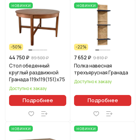
НОВИНКИ
НОВИНКИ
-50%
-22%
44 750 ₽
7 652 ₽
89 500 ₽
9 810 ₽
Стол обеденный
Полка навесная
круглый раздвижной
трехъярусная Гранада
Гранада 119х119(151)х75
Доступно к заказу
Доступно к заказу
Подробнее
Подробнее
НОВИНКИ
НОВИНКИ