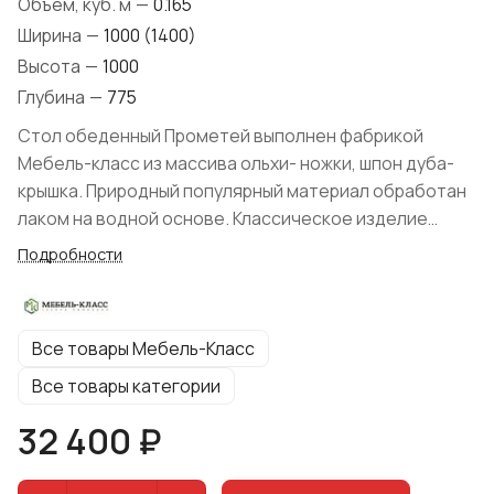
Объем, куб. м
—
0.165
Ширина
—
1000 (1400)
Высота
—
1000
Глубина
—
775
Стол обеденный Прометей выполнен фабрикой
Мебель-класс из массива ольхи- ножки, шпон дуба-
крышка. Природный популярный материал обработан
лаком на водной основе. Классическое изделие
простых форм не привлекает к себе излишнего
Подробности
внимания и великолепно подойдет для современной
гостиной. Модель позволит комфортно расположить
гостей при помощи раздвижного механизма. На
Все товары Мебель-Класс
выбор представлено множество цветов.
Все товары категории
32 400 ₽