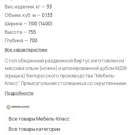
Вес изделия, кг
—
33
Объем, куб. м
—
0.133
Ширина
—
1100 (1400)
Высота
—
755
Глубина
—
700
Все характеристики
Стол обеденный раздвижной Виртус изготовлен из
массива ольхи (ножки) и шпонированной дубом МДФ
(крышка) белорусского производства "Мебель-
Класс". Прямоугольная столешница со скругленными
углами и раздвижным синхронным механизмом, в
Подробности
разложенном виде 1400 мм. Ножки фрезерованные
изогнутые. Классический стиль модели. Цвет
изделия в нескольких расцветках на выбор.
Все товары Мебель-Класс
Все товары категории