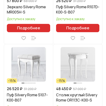
57 800 ₽
26 520 ₽
68 000 ₽
31 200 ₽
Зеркало Silvery Rome
Пуф Silvery Rome R107D-
MR005H-S
K00-S-B07
Доступно к заказу
Доступно к заказу
Подробнее
Подробнее
-15%
-15%
26 520 ₽
48 450 ₽
31 200 ₽
57 000 ₽
Пуф Silvery Rome S107-
Столик круглый Silvery
K00-B07
Rome OR113C-K00-S