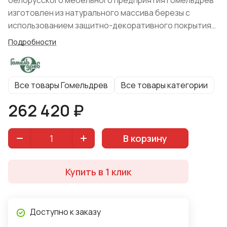
белорусского мебельного предприятия Гомельдрев
изготовлен из натурального массива березы с
использованием защитно-декоративного покрытия
экологически чистым составом на водной основе.
Подробности
Все товары Гомельдрев
Все товары категории
262 420 ₽
В корзину
Купить в 1 клик
Доступно к заказу