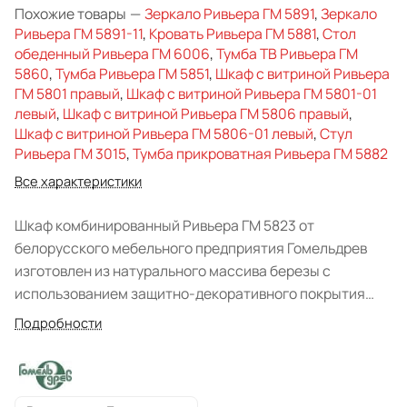
Похожие товары
—
Зеркало Ривьера ГМ 5891
,
Зеркало
Ривьера ГМ 5891-11
,
Кровать Ривьера ГМ 5881
,
Стол
обеденный Ривьера ГМ 6006
,
Тумба ТВ Ривьера ГМ
5860
,
Тумба Ривьера ГМ 5851
,
Шкаф с витриной Ривьера
ГМ 5801 правый
,
Шкаф с витриной Ривьера ГМ 5801-01
левый
,
Шкаф с витриной Ривьера ГМ 5806 правый
,
Шкаф с витриной Ривьера ГМ 5806-01 левый
,
Стул
Ривьера ГМ 3015
,
Тумба прикроватная Ривьера ГМ 5882
Все характеристики
Шкаф комбинированный Ривьера ГМ 5823 от
белорусского мебельного предприятия Гомельдрев
изготовлен из натурального массива березы с
использованием защитно-декоративного покрытия
экологически чистым составом на водной основе.
Подробности