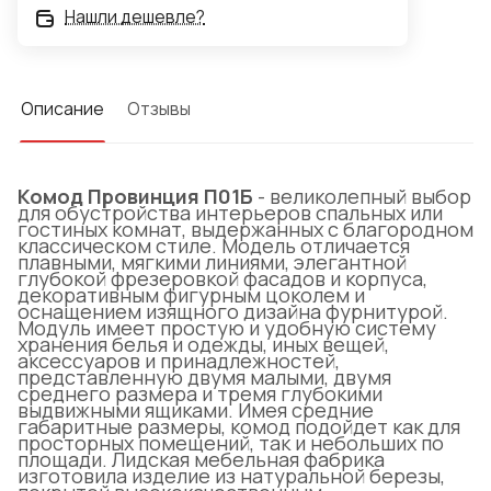
Нашли дешевле?
Описание
Отзывы
Комод Провинция П01Б
- великолепный выбор
для обустройства интерьеров спальных или
гостиных комнат, выдержанных с благородном
классическом стиле. Модель отличается
плавными, мягкими линиями, элегантной
глубокой фрезеровкой фасадов и корпуса,
декоративным фигурным цоколем и
оснащением изящного дизайна фурнитурой.
Модуль имеет простую и удобную систему
хранения белья и одежды, иных вещей,
аксессуаров и принадлежностей,
представленную двумя малыми, двумя
среднего размера и тремя глубокими
выдвижными ящиками. Имея средние
габаритные размеры, комод подойдет как для
просторных помещений, так и небольших по
площади. Лидская мебельная фабрика
изготовила изделие из натуральной березы,