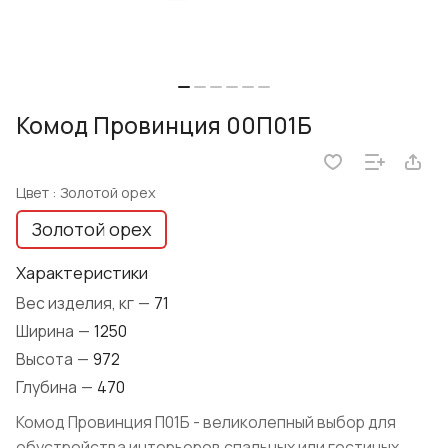
Комод Провинция 00П01Б
Цвет :
Золотой орех
Золотой орех
Характеристики
Вес изделия, кг
—
71
Ширина
—
1250
Высота
—
972
Глубина
—
470
Комод Провинция П01Б - великолепный выбор для
обустройства интерьеров спальных или гостиных