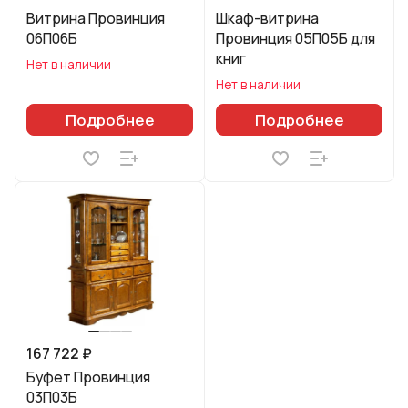
Витрина Провинция
Шкаф-витрина
06П06Б
Провинция 05П05Б для
книг
Нет в наличии
Нет в наличии
Подробнее
Подробнее
167 722 ₽
Буфет Провинция
03П03Б