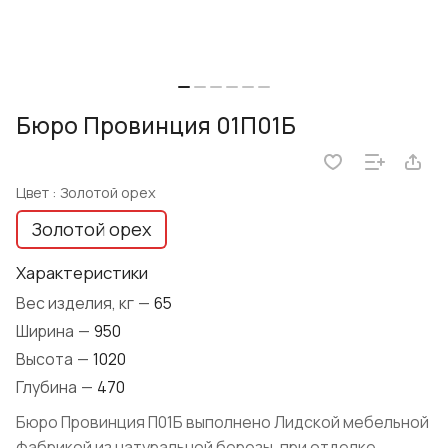
Бюро Провинция 01П01Б
Цвет :
Золотой орех
Золотой орех
Характеристики
Вес изделия, кг
—
65
Ширина
—
950
Высота
—
1020
Глубина
—
470
Бюро Провинция П01Б выполнено Лидской мебельной
фабрикой из натуральной березы, при отделке