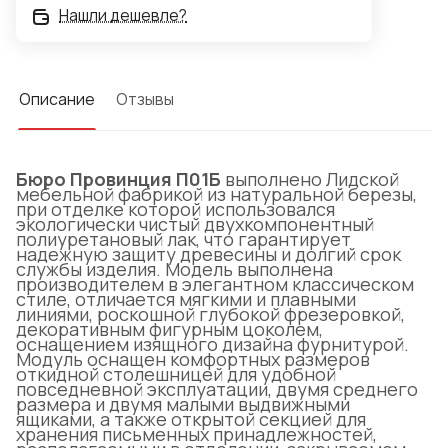
Нашли дешевле?
Описание
Отзывы
Бюро Провинция П01Б
выполнено Лидской
мебельной фабрикой из натуральной березы,
при отделке которой использовался
экологически чистый двухкомпонентный
полиуретановый лак, что гарантирует
надежную защиту древесины и долгий срок
службы изделия. Модель выполнена
производителем в элегантном классическом
стиле, отличается мягкими и плавными
линиями, роскошной глубокой фрезеровкой,
декоративным фигурным цоколем,
оснащением изящного дизайна фурнитурой.
Модуль оснащен комфортных размеров
откидной столешницей для удобной
повседневной эксплуатации, двумя среднего
размера и двумя малыми выдвижными
ящиками, а также открытой секцией для
хранения письменных принадлежностей,