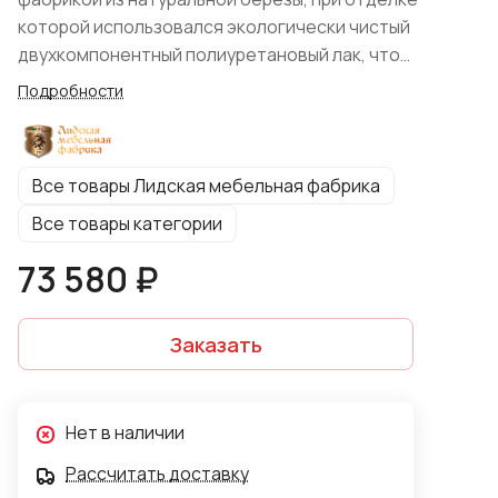
которой использовался экологически чистый
двухкомпонентный полиуретановый лак, что
гарантирует надежную защиту древесины и долгий
Подробности
срок службы изделия.
Все товары Лидская мебельная фабрика
Все товары категории
73 580 ₽
Заказать
Нет в наличии
Рассчитать доставку