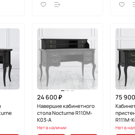
24 600 ₽
75 900
л
Навершие кабинетного
Кабине
turne
стола Nocturne R110M-
присте
K03-A
R111M-K
Нет в наличии
Нет в на