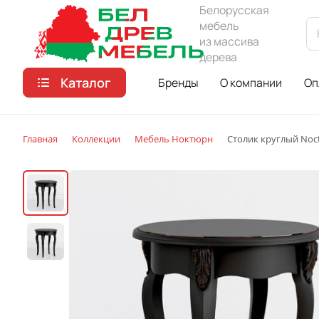
Белорусская
мебель
из массива
дерева
Каталог
Бренды
О компании
Оп
Главная
Коллекции
Мебель Ноктюрн
Столик круглый Noc