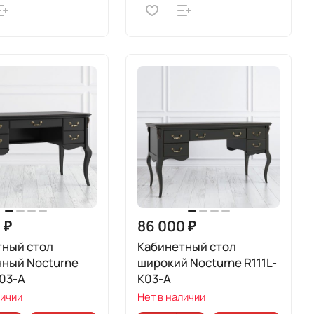
 ₽
86 000 ₽
тный стол
Кабинетный стол
нный Nocturne
широкий Nocturne R111L-
03-A
K03-A
личии
Нет в наличии