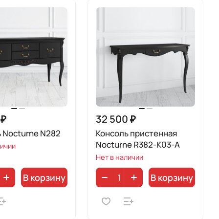
 ₽
32 500 ₽
 Nocturne N282
Консоль пристенная
Nocturne R382-K03-A
личии
Нет в наличии
В корзину
В корзину