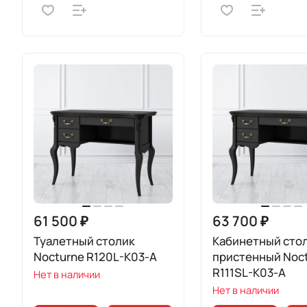
61 500 ₽
63 700 ₽
Туалетный столик
Кабинетный сто
Nocturne R120L-K03-A
пристенный Noc
R111SL-K03-A
Нет в наличии
Нет в наличии