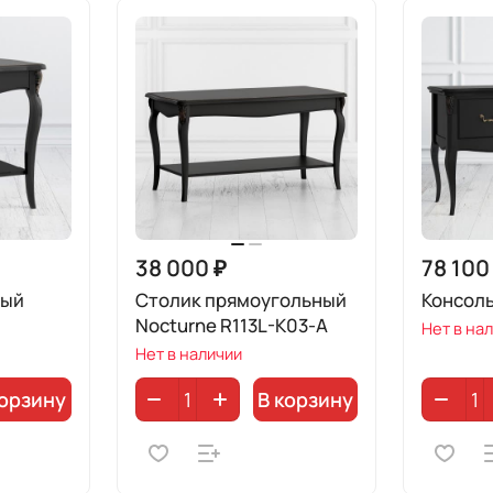
38 000 ₽
78 100
ный
Столик прямоугольный
Консоль
Nocturne R113L-K03-A
Нет в на
Нет в наличии
корзину
В корзину