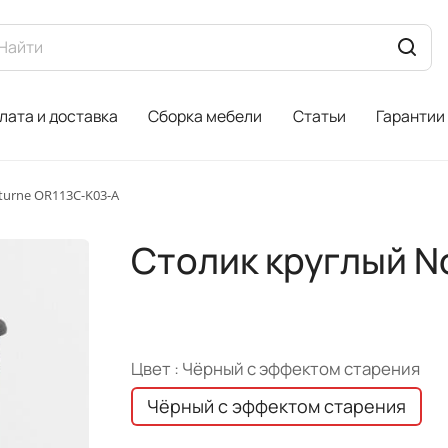
лата и доставка
Сборка мебели
Статьи
Гарантии
turne OR113C-K03-A
Столик круглый N
Цвет :
Чёрный с эффектом старения
Чёрный с эффектом старения