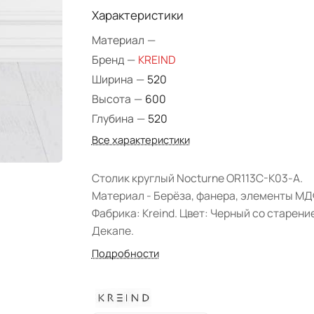
Характеристики
Материал
—
Бренд
—
KREIND
Ширина
—
520
Высота
—
600
Глубина
—
520
Все характеристики
Столик круглый Nocturne OR113C-K03-A.
Материал - Берёза, фанера, элементы МД
Фабрика: Kreind. Цвет: Черный со старени
Декапе.
Подробности