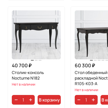
40 700 ₽
60 300 ₽
Столик-консоль
Стол обеденный
Nocturne N182
раскладной Noct
R105-K03-A
Нет в наличии
Нет в наличии
В корзину
В 