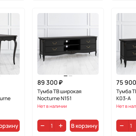
89 300 ₽
75 900
Тумба ТВ широкая
Тумба Т
urne
Nocturne N151
K03-A
Нет в наличии
Нет в на
корзину
В корзину