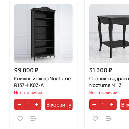
99 800 ₽
31 300 ₽
Книжный шкаф Nocturne
Столик квадрат
R137H-K03-A
Nocturne N113
Нет в наличии
Нет в наличии
В корзину
В 