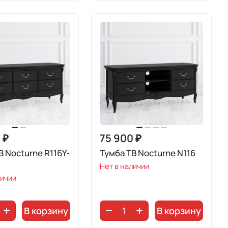
 ₽
75 900 ₽
В Nocturne R116Y-
Тумба ТВ Nocturne N116
Нет в наличии
личии
В корзину
В корзину