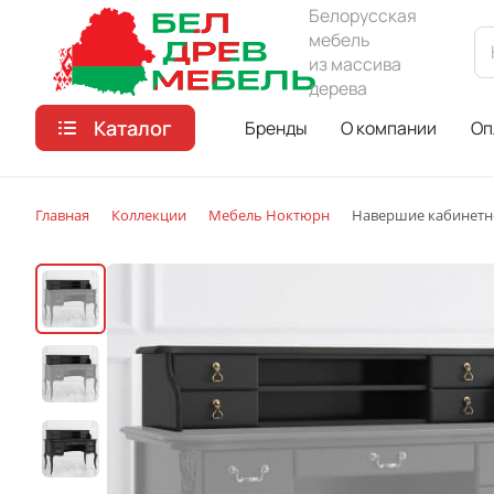
Белорусская
мебель
из массива
дерева
Каталог
Бренды
О компании
Оп
Главная
Коллекции
Мебель Ноктюрн
Навершие кабинетно