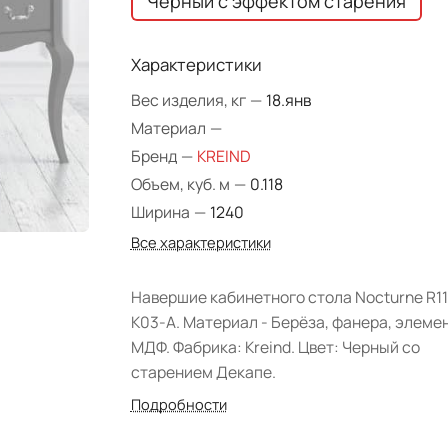
Чёрный с эффектом старения
Характеристики
Вес изделия, кг
—
18.янв
Материал
—
Бренд
—
KREIND
Объем, куб. м
—
0.118
Ширина
—
1240
Все характеристики
Навершие кабинетного стола Nocturne R1
K03-A. Материал - Берёза, фанера, элеме
МДФ. Фабрика: Kreind. Цвет: Черный со
старением Декапе.
Подробности