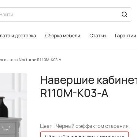
лата и доставка
Сборка мебели
Статьи
Гарантии
го стола Nocturne R110M-K03-A
Навершие кабинет
R110M-K03-A
Цвет :
Чёрный с эффектом старения