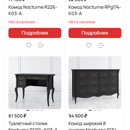
Комод Nocturne R226-
Комод Nocturne RPg174-
K03-A
K03-A
Нет в наличии
Нет в наличии
Подробнее
Подробнее
61 500 ₽
94 900 ₽
Туалетный столик
Комод широкий 8
Nocturne R120L-K03-A
ящиков Nocturne R134-