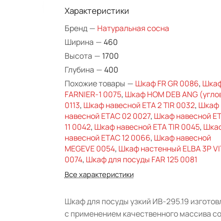
Характеристики
Бренд
—
Натуральная сосна
Ширина
—
460
Высота
—
1700
Глубина
—
400
Похожие товары
—
Шкаф FR GR 0086
,
Шка
FARNIER-1 0075
,
Шкаф HOM DEB ANG (угло
0113
,
Шкаф навесной ETA 2 TIR 0032
,
Шкаф
навесной ETAC 02 0027
,
Шкаф навесной E
11 0042
,
Шкаф навесной ETA TIR 0045
,
Шка
навесной ETAC 12 0066
,
Шкаф навесной
MEGEVE 0054
,
Шкаф настенный ELBA 3P V
0074
,
Шкаф для посуды FAR 125 0081
Все характеристики
Шкаф для посуды узкий ИВ-295.19 изготов
с применением качественного массива с