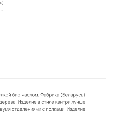
ь)
я
ную
лучше
ения
ми.
 и
елкой био маслом. Фабрика (Беларусь)
дерева. Изделие в стиле кантри лучше
вумя отделениями с полками. Изделие