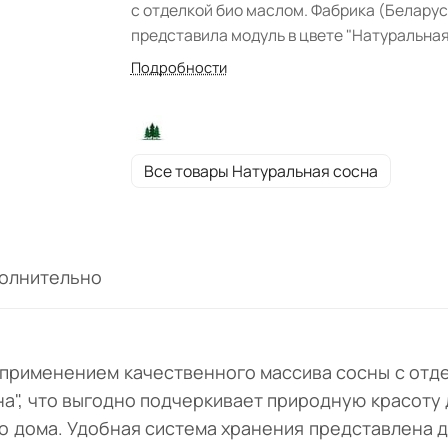
с отделкой био маслом. Фабрика (Беларус
представила модуль в цвете "Натуральна
сосна", что выгодно подчеркивает природ
Подробности
красоту дерева. Изделие в стиле кантри 
всего впишется в гостиную Вашего
загородного дома. Удобная система хран
представлена двумя отделениями с полка
Все товары Натуральная сосна
Изделие подходит для хранения посуды и
иных предметов обихода. Модель
олицетворяет не устаревающую классику
является признаком хорошего вкуса.
олнительно
с применением качественного массива сосны с отд
а", что выгодно подчеркивает природную красоту 
о дома. Удобная система хранения представлена д