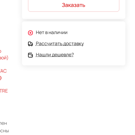
Заказать
Нет в наличии
Рассчитать доставку
ф
Нашли дешевле?
вой)
TAC
ф
ITRE
лен
осны