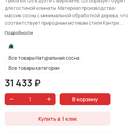
Тумба BA 125 в дуэте с верхом RE 125 образует буфет
для гостиной комнаты. Материал производства-
массив сосны с минимальной обработкой дерева, что
соответствует природным мотивам стиля Кантри.
Мебель не имеет сложных геометрических форм.
Подробности
Простая модель украшена резным цоколем, который
придает особой элегантности не привлекая
излишнего внимания. Система хранения
Все товары Натуральная сосна
представлена двумя малыми выдвижными ящиками и
одним среднего размера. Основная часть
Все товары категории
конструкции состоит из двустворчатого отделения с
31 433 ₽
глухими дверцами. Цвет реализации: "Натуральная
сосна".
В корзину
Купить в 1 клик