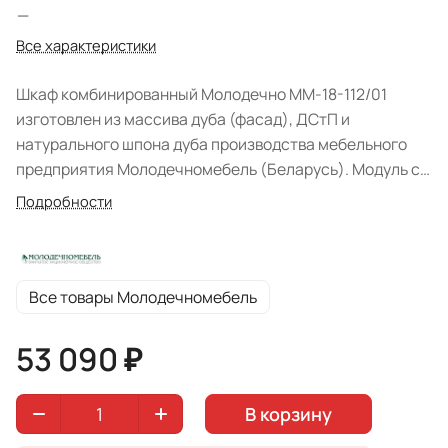
—
Все характеристики
Шкаф комбинированный Молодечно ММ-18-112/01
изготовлен из массива дуба (фасад), ДСтП и
натурального шпона дуба производства мебельного
предприятия Молодечномебель (Беларусь). Модуль с
левосторонним открыванием дверок выполнен в цвете
Подробности
"Медовый дуб с золотой патиной".
Все товары Молодечномебель
53 090 ₽
В корзину