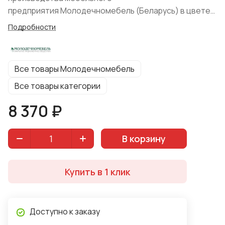
предприятия Молодечномебель (Беларусь) в цвете
"Медовый дуб с золотой патиной".
Подробности
Все товары Молодечномебель
Все товары категории
8 370 ₽
В корзину
Купить в 1 клик
Доступно к заказу