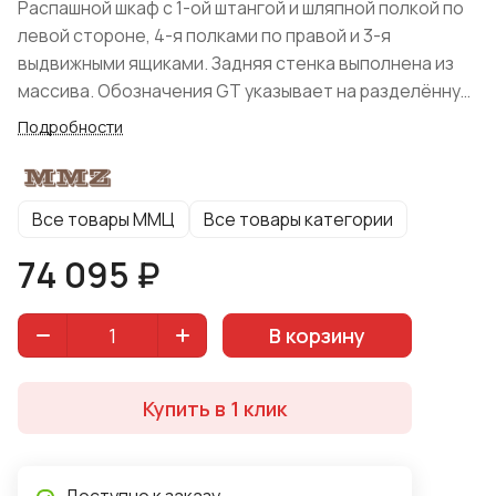
Распашной шкаф с 1-ой штангой и шляпной полкой по
левой стороне, 4-я полками по правой и 3-я
выдвижными ящиками. Задняя стенка выполнена из
массива. Обозначения GT указывает на разделённую
на 2 филёнки дверь.
Подробности
Все товары ММЦ
Все товары категории
74 095 ₽
В корзину
Купить в 1 клик