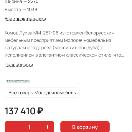
Ширина
—
2270
Высота
—
1039
Все характеристики
Комод Луиза ММ-257-06 изготовлен белорусским
мебельным предприятием Молодечномебель из
натурального дерева (массив и шпон дуба) с
исполнением в элегантном классическом стиле, что
придется по вкусу почитателям благородства и
Подробности
изысканности в интерьере. Плавные линии, изогнутые
поверхности, изящные ножки придают изделию
утончённость и женственность.
Все товары Молодечномебель
137 410 ₽
В корзину